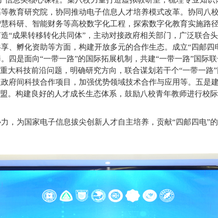
高等教育研究院，协同推动电子信息人才培养模式改革。协
同八
智慧科研、智能财务等高校数字化工程，探索数字化教育实施路
打造
“成果转移转化共同体”，主动对接政府相关部门，广泛联合
享、孵化资助等方面，构建开放多元的合作生态。成立“四邮四
养。
四是
面向
“一带一路”的国际拓展机制，共建“一带一路”国际
干重大科技前沿问题，明确研究方向，联合谋划若干个“一带一路”
报政府间科技合作项目，加强优势领域技术合作与应用等
。五是
联盟。
构建良好的人才成长生态体系，鼓励八校青年教师进行校际
协力，为国家电子信息拔尖创新人才自主培养，贡献
“四邮四电”