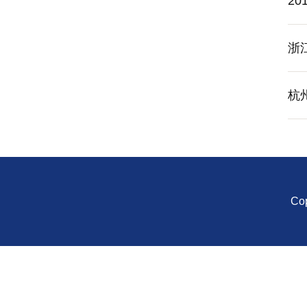
2
浙
杭
Co